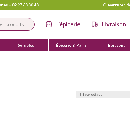
nes – 02 97 63 30 43
Ouverture : d
L’épicerie
Livraison
Surgelés
Épicerie & Pains
Boissons