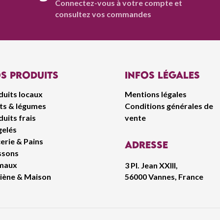
Connectez-vous à votre compte et
consultez vos commandes
s produits
infos légales
duits locaux
Mentions légales
its & légumes
Conditions générales de
uits frais
vente
gelés
erie & Pains
Adresse
ssons
maux
3 Pl. Jean XXIII,
56000 Vannes, France
iène & Maison