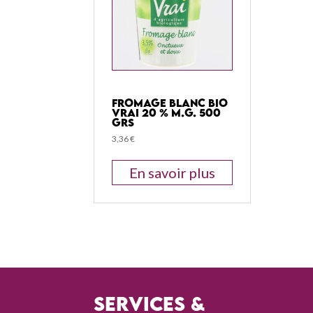
Fromage Blanc Bio
Vrai 20 % M.G. 500
grs
3,36
€
En savoir plus
Services &