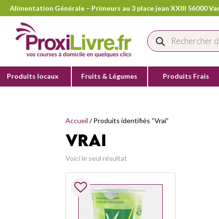
Alimentation Générale – Primeurs au 3 place jean XXIII 56000 Van
Recherche
de
produits
Produits locaux
Fruits & Légumes
Produits Frais
Accueil
/ Produits identifiés “Vrai”
Vrai
Voici le seul résultat