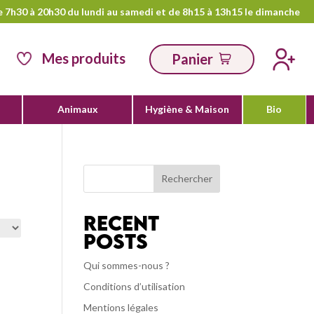
e 7h30 à 20h30 du lundi au samedi et de 8h15 à 13h15 le dimanche
Mes produits
Panier
Animaux
Hygiène & Maison
Bio
Rechercher
Recent
Posts
Qui sommes-nous ?
Conditions d’utilisation
Mentions légales