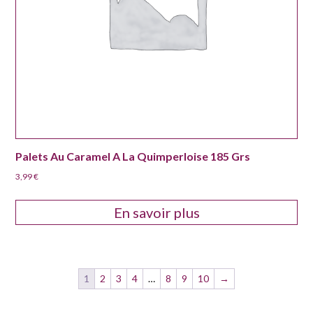
Palets Au Caramel A La Quimperloise 185 Grs
3,99
€
En savoir plus
1
2
3
4
…
8
9
10
→