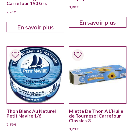
Carrefour 190 Grs
3,80
€
7,73
€
En savoir plus
En savoir plus
Thon Blanc Au Naturel
Miette De Thon A L’Huile
Petit Navire 1/6
de Tournesol Carrefour
Classic x3
3,98
€
3,23
€