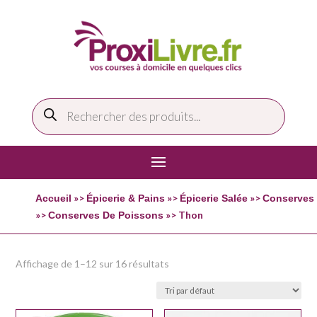
Recherche
de
produits
»>
»>
»>
Accueil
Épicerie & Pains
Épicerie Salée
Conserves
»>
»> Thon
Conserves De Poissons
Affichage de 1–12 sur 16 résultats