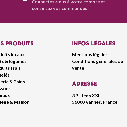
Connectez-vous à votre compte et
consultez vos commandes
s produits
infos légales
duits locaux
Mentions légales
its & légumes
Conditions générales de
uits frais
vente
gelés
erie & Pains
Adresse
ssons
maux
3 Pl. Jean XXIII,
56000 Vannes, France
iène & Maison