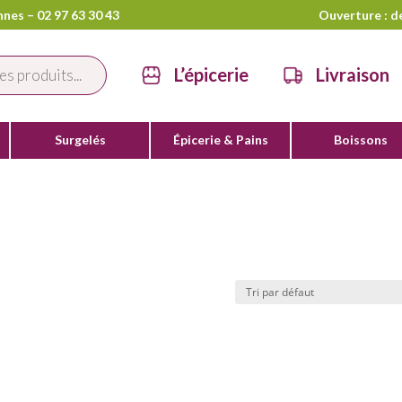
nes – 02 97 63 30 43
Ouverture : d
L’épicerie
Livraison
Surgelés
Épicerie & Pains
Boissons