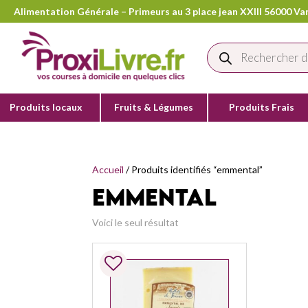
Alimentation Générale – Primeurs au 3 place jean XXIII 56000 Van
Recherche
de
produits
Produits locaux
Fruits & Légumes
Produits Frais
Accueil
/ Produits identifiés “emmental”
emmental
Voici le seul résultat