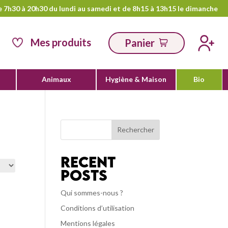
e 7h30 à 20h30 du lundi au samedi et de 8h15 à 13h15 le dimanche
Mes produits
Panier
Animaux
Hygiène & Maison
Bio
Rechercher
Recent
Posts
Qui sommes-nous ?
Conditions d’utilisation
Mentions légales