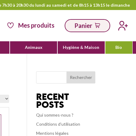
e 7h30 à 20h30 du lundi au samedi et de 8h15 à 13h15 le dimanche
Mes produits
Panier
Animaux
Hygiène & Maison
Bio
Rechercher
Recent
Posts
Qui sommes-nous ?
Conditions d’utilisation
Mentions légales