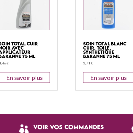
Soin Total Cuir
Soin Total Blanc
Noir Avec
Cuir. Toile.
Applicateur
Synthétique
Baranne 75 Ml
Baranne 75 Ml
4,46
€
3,71
€
En savoir plus
En savoir plus
Voir vos commandes
