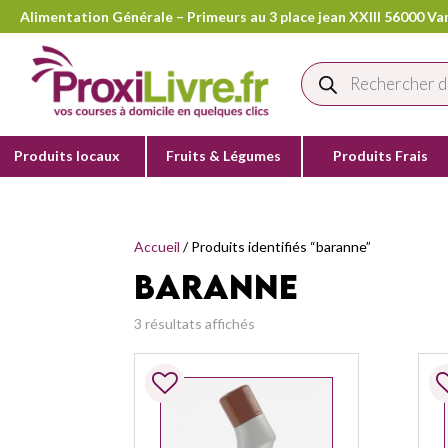
Alimentation Générale – Primeurs au 3 place jean XXIII 56000 Van
Recherche
de
produits
Produits locaux
Fruits & Légumes
Produits Frais
Accueil
/ Produits identifiés “baranne”
baranne
3 résultats affichés