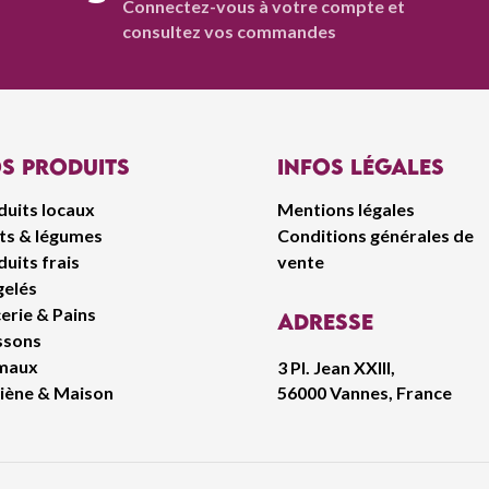
Connectez-vous à votre compte et
consultez vos commandes
s produits
infos légales
duits locaux
Mentions légales
its & légumes
Conditions générales de
uits frais
vente
gelés
erie & Pains
Adresse
ssons
maux
3 Pl. Jean XXIII,
56000 Vannes, France
iène & Maison