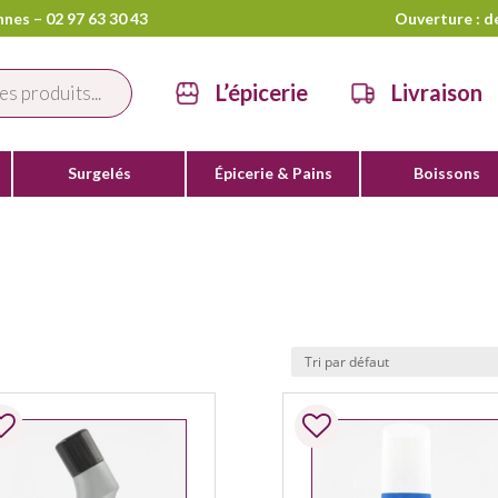
nes – 02 97 63 30 43
Ouverture : d
L’épicerie
Livraison
Surgelés
Épicerie & Pains
Boissons